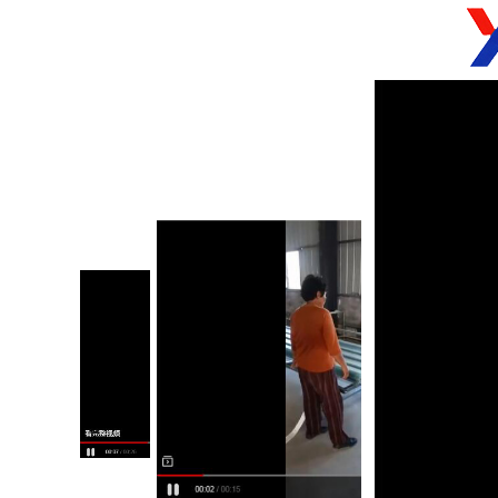
采光瓦
采光瓦
查看详情+