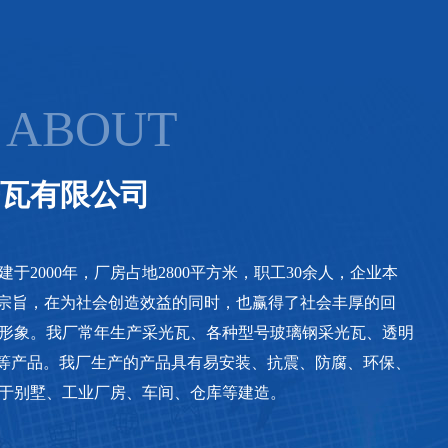
ABOUT
瓦有限公司
塑钢瓦
查看详情+
查看详情+
于2000年，厂房占地2800平方米，职工30余人，企业本
营宗旨，在为社会创造效益的同时，也赢得了社会丰厚的回
形象。我厂常年生产采光瓦、各种型号玻璃钢采光瓦、透明
瓦等产品。我厂生产的产品具有易安装、抗震、防腐、环保、
于别墅、工业厂房、车间、仓库等建造。