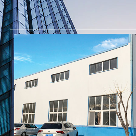
塑钢瓦
塑钢瓦
查看详情+