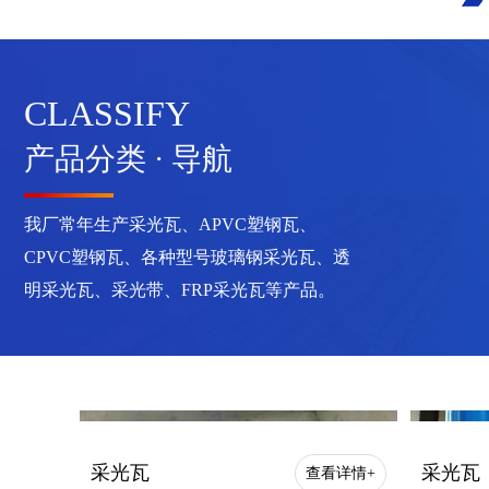
CLASSIFY
产品分类 · 导航
我厂常年生产采光瓦、APVC塑钢瓦、
CPVC塑钢瓦、各种型号玻璃钢采光瓦、透
明采光瓦、采光带、FRP采光瓦等产品。
采光瓦
采光瓦
查看详情+