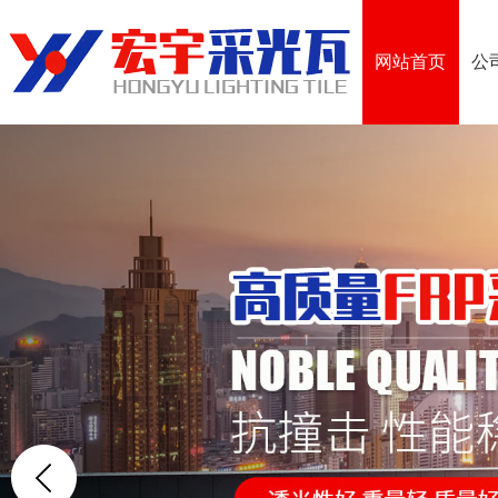
网站首页
公