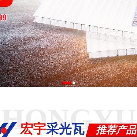
HONGYU
宏宇
采光瓦
推荐产