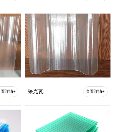
采光瓦
查看详情+
查看详情+