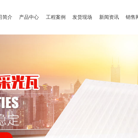
司简介
产品中心
工程案例
发货现场
新闻资讯
销售